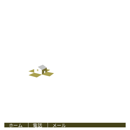
ご依頼の流れ
会社概要
BLOG
お問い合わせ
〒565-0855
大阪府吹田市佐竹台6-13-9
TEL：080-9744-7537 【営業電話お断り】
戸建て・店舗・マンションリフォームは大阪府吹田市のReplusホーム
Copyright © Replusホーム. All rights reserved.
ホーム
電話
メール