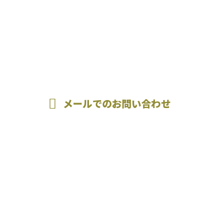
お電話でのお問い合わせ
080-9744-7537
受付／9：00~18：00 【営業電話お断り】
メールでのお問い合わせ
ホーム
業務案内
施工実績