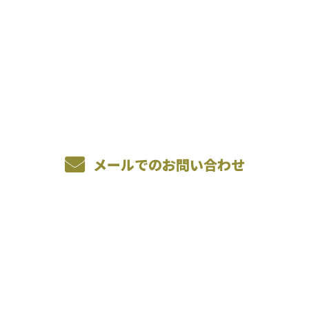
お電話でのお問い合わせ
080-9744-7537
受付／9：00~18：00 【営業電話お断り】
メールでのお問い合わせ
ホーム
業務案内